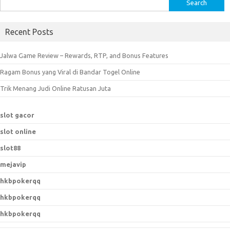
S
e
a
Recent Posts
r
c
Jalwa Game Review – Rewards, RTP, and Bonus Features
h
Ragam Bonus yang Viral di Bandar Togel Online
f
o
Trik Menang Judi Online Ratusan Juta
r
:
slot gacor
slot online
slot88
mejavip
hkbpokerqq
hkbpokerqq
hkbpokerqq