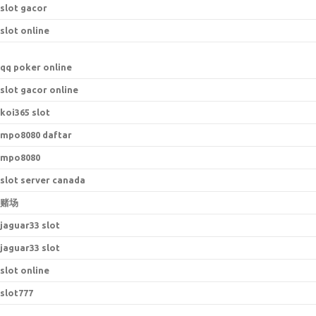
slot gacor
slot online
qq poker online
slot gacor online
koi365 slot
mpo8080 daftar
mpo8080
slot server canada
赌场
jaguar33 slot
jaguar33 slot
slot online
slot777