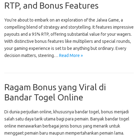
RTP, and Bonus Features
You’re about to embark on an exploration of the Jalwa Game, a
compelling blend of strategy and storytelling. It features impressive
payouts and a 95% RTP, offering substantial value for your wagers.
With distinctive bonus features like multipliers and special rounds,
your gaming experience is set to be anything but ordinary. Every
decision matters, steering…
Read More »
Ragam Bonus yang Viral di
Bandar Togel Online
Di dunia perjudian online, khususnya bandar togel, bonus menjadi
salah satu daya tarik utama bagi para pemain. Banyak bandar togel
online menawarkan berbagai jenis bonus yang menarik untuk
menggaet pemain baru maupun mempertahankan pemain lama.