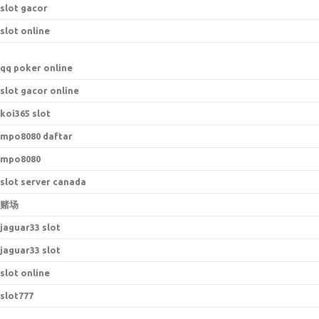
slot gacor
slot online
qq poker online
slot gacor online
koi365 slot
mpo8080 daftar
mpo8080
slot server canada
赌场
jaguar33 slot
jaguar33 slot
slot online
slot777