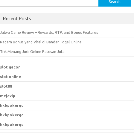
S
e
a
Recent Posts
r
c
Jalwa Game Review – Rewards, RTP, and Bonus Features
h
Ragam Bonus yang Viral di Bandar Togel Online
f
o
Trik Menang Judi Online Ratusan Juta
r
:
slot gacor
slot online
slot88
mejavip
hkbpokerqq
hkbpokerqq
hkbpokerqq