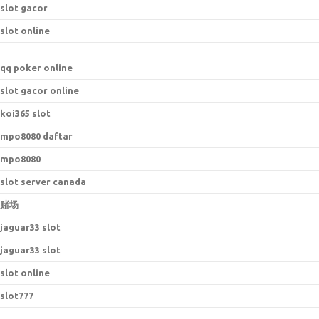
slot gacor
slot online
qq poker online
slot gacor online
koi365 slot
mpo8080 daftar
mpo8080
slot server canada
赌场
jaguar33 slot
jaguar33 slot
slot online
slot777