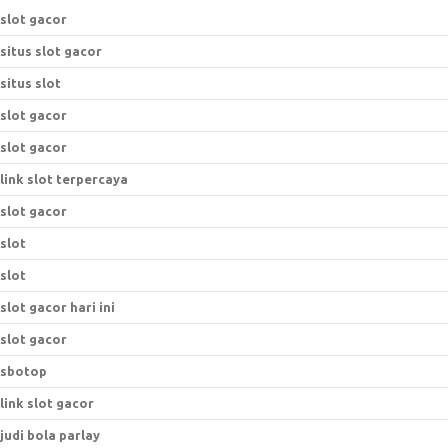
slot gacor
situs slot gacor
situs slot
slot gacor
slot gacor
link slot terpercaya
slot gacor
slot
slot
slot gacor hari ini
slot gacor
sbotop
link slot gacor
judi bola parlay