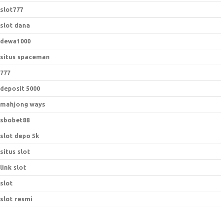
slot777
slot dana
dewa1000
situs spaceman
777
deposit 5000
mahjong ways
sbobet88
slot depo 5k
situs slot
link slot
slot
slot resmi