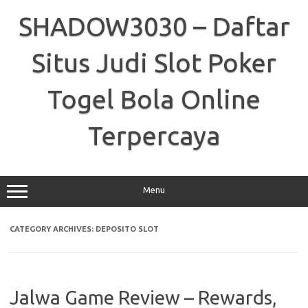
Skip
to
SHADOW3030 – Daftar
content
Situs Judi Slot Poker
Togel Bola Online
Terpercaya
Menu
CATEGORY ARCHIVES:
DEPOSITO SLOT
Jalwa Game Review – Rewards,