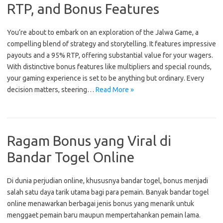
RTP, and Bonus Features
You’re about to embark on an exploration of the Jalwa Game, a
compelling blend of strategy and storytelling. It features impressive
payouts and a 95% RTP, offering substantial value for your wagers.
With distinctive bonus features like multipliers and special rounds,
your gaming experience is set to be anything but ordinary. Every
decision matters, steering…
Read More »
Ragam Bonus yang Viral di
Bandar Togel Online
Di dunia perjudian online, khususnya bandar togel, bonus menjadi
salah satu daya tarik utama bagi para pemain. Banyak bandar togel
online menawarkan berbagai jenis bonus yang menarik untuk
menggaet pemain baru maupun mempertahankan pemain lama.