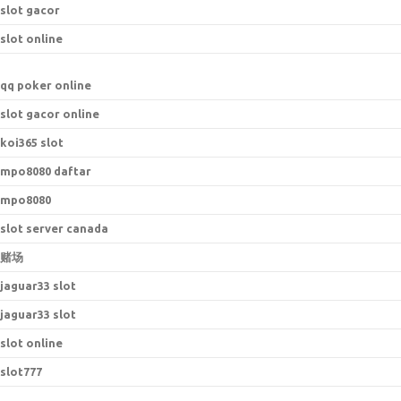
slot gacor
slot online
qq poker online
slot gacor online
koi365 slot
mpo8080 daftar
mpo8080
slot server canada
赌场
jaguar33 slot
jaguar33 slot
slot online
slot777