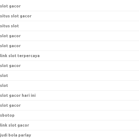
slot gacor
situs slot gacor
situs slot
slot gacor
slot gacor
link slot terpercaya
slot gacor
slot
slot
slot gacor hari ini
slot gacor
sbotop
link slot gacor
judi bola parlay