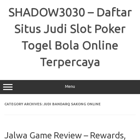
Skip
to
SHADOW3030 – Daftar
content
Situs Judi Slot Poker
Togel Bola Online
Terpercaya
Menu
CATEGORY ARCHIVES:
JUDI BANDARQ SAKONG ONLINE
Jalwa Game Review – Rewards,