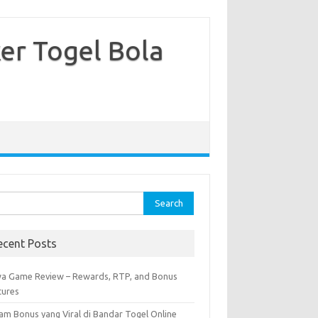
er Togel Bola
rch
ecent Posts
wa Game Review – Rewards, RTP, and Bonus
tures
am Bonus yang Viral di Bandar Togel Online