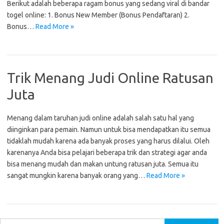
Berikut adalah beberapa ragam bonus yang sedang viral di bandar
togel online: 1. Bonus New Member (Bonus Pendaftaran) 2.
Bonus…
Read More »
Trik Menang Judi Online Ratusan
Juta
Menang dalam taruhan judi online adalah salah satu hal yang
diinginkan para pemain. Namun untuk bisa mendapatkan itu semua
tidaklah mudah karena ada banyak proses yang harus dilalui. Oleh
karenanya Anda bisa pelajari beberapa trik dan strategi agar anda
bisa menang mudah dan makan untung ratusan juta. Semua itu
sangat mungkin karena banyak orang yang…
Read More »