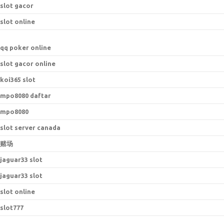
slot gacor
slot online
qq poker online
slot gacor online
koi365 slot
mpo8080 daftar
mpo8080
slot server canada
赌场
jaguar33 slot
jaguar33 slot
slot online
slot777