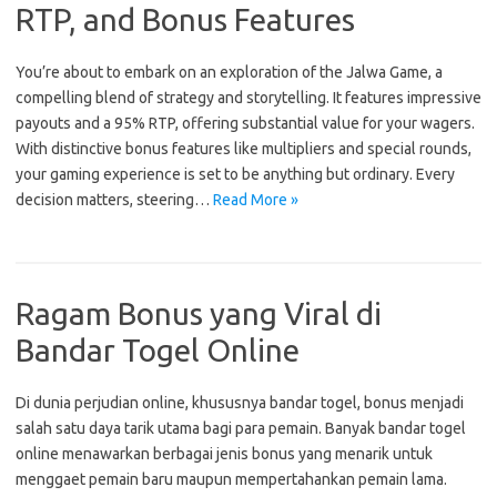
RTP, and Bonus Features
You’re about to embark on an exploration of the Jalwa Game, a
compelling blend of strategy and storytelling. It features impressive
payouts and a 95% RTP, offering substantial value for your wagers.
With distinctive bonus features like multipliers and special rounds,
your gaming experience is set to be anything but ordinary. Every
decision matters, steering…
Read More »
Ragam Bonus yang Viral di
Bandar Togel Online
Di dunia perjudian online, khususnya bandar togel, bonus menjadi
salah satu daya tarik utama bagi para pemain. Banyak bandar togel
online menawarkan berbagai jenis bonus yang menarik untuk
menggaet pemain baru maupun mempertahankan pemain lama.