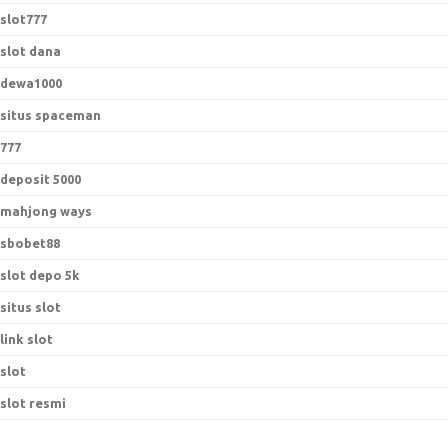
slot777
slot dana
dewa1000
situs spaceman
777
deposit 5000
mahjong ways
sbobet88
slot depo 5k
situs slot
link slot
slot
slot resmi