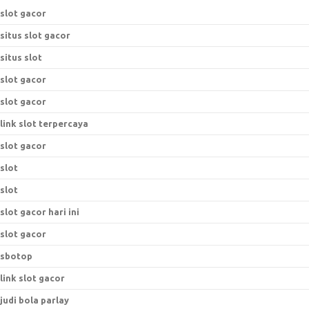
slot gacor
situs slot gacor
situs slot
slot gacor
slot gacor
link slot terpercaya
slot gacor
slot
slot
slot gacor hari ini
slot gacor
sbotop
link slot gacor
judi bola parlay