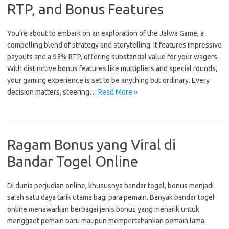
RTP, and Bonus Features
You’re about to embark on an exploration of the Jalwa Game, a
compelling blend of strategy and storytelling. It features impressive
payouts and a 95% RTP, offering substantial value for your wagers.
With distinctive bonus features like multipliers and special rounds,
your gaming experience is set to be anything but ordinary. Every
decision matters, steering…
Read More »
Ragam Bonus yang Viral di
Bandar Togel Online
Di dunia perjudian online, khususnya bandar togel, bonus menjadi
salah satu daya tarik utama bagi para pemain. Banyak bandar togel
online menawarkan berbagai jenis bonus yang menarik untuk
menggaet pemain baru maupun mempertahankan pemain lama.