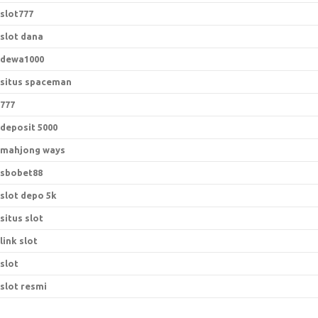
slot777
slot dana
dewa1000
situs spaceman
777
deposit 5000
mahjong ways
sbobet88
slot depo 5k
situs slot
link slot
slot
slot resmi