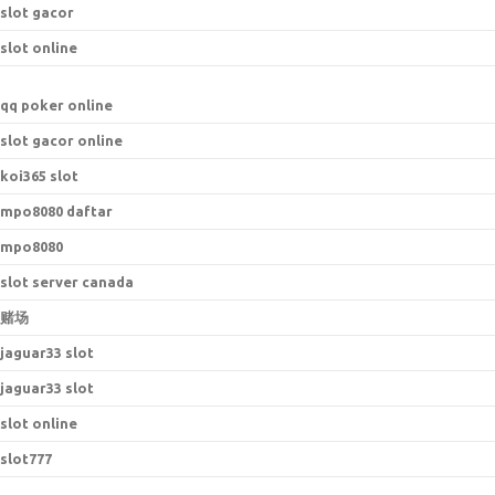
slot gacor
slot online
qq poker online
slot gacor online
koi365 slot
mpo8080 daftar
mpo8080
slot server canada
赌场
jaguar33 slot
jaguar33 slot
slot online
slot777