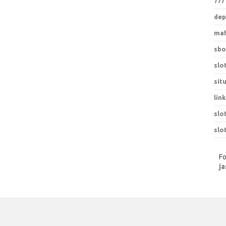
777
dep
mah
sbo
slo
sit
link
slo
slo
Fo
ja