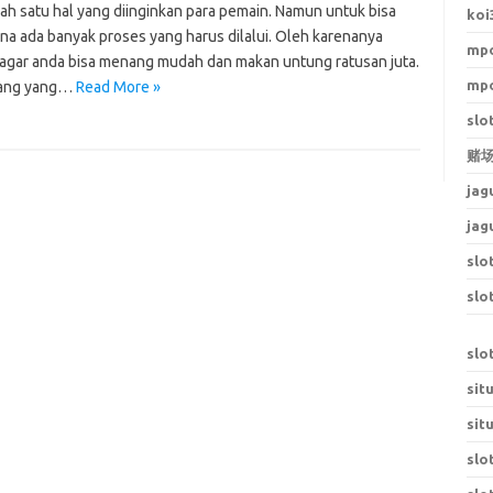
ah satu hal yang diinginkan para pemain. Namun untuk bisa
koi
a ada banyak proses yang harus dilalui. Oleh karenanya
mpo
gi agar anda bisa menang mudah dan makan untung ratusan juta.
mp
orang yang…
Read More »
slo
赌
jag
jag
slo
slo
slo
sit
sit
slo