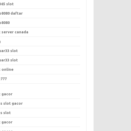
365 slot
8080 daftar
o8080
t server canada
场
uar33 slot
uar33 slot
t online
t777
t gacor
us slot gacor
us slot
t gacor