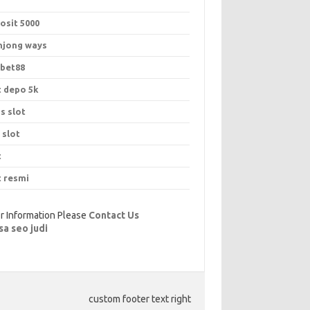
osit 5000
jong ways
bet88
t depo 5k
us slot
 slot
t
t resmi
r Information Please
Contact Us
sa seo judi
custom footer text right