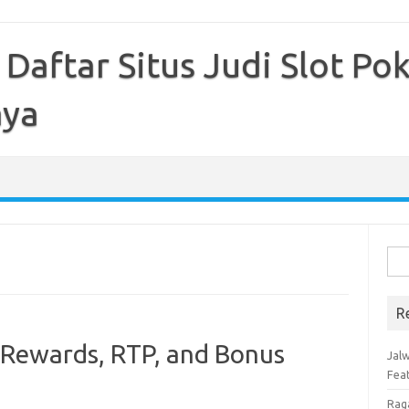
aftar Situs Judi Slot Pok
aya
Sea
for:
R
Rewards, RTP, and Bonus
Jal
Fea
Rag