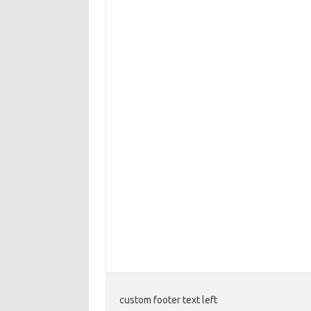
custom footer text left