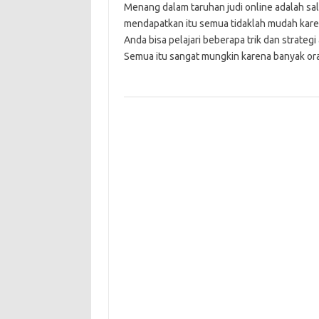
Menang dalam taruhan judi online adalah sal
mendapatkan itu semua tidaklah mudah karen
Anda bisa pelajari beberapa trik dan strate
Semua itu sangat mungkin karena banyak 