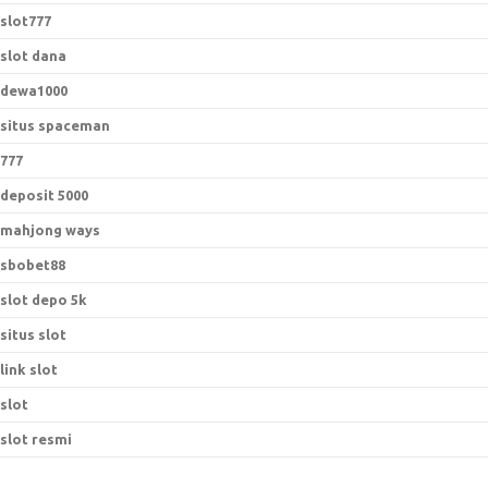
slot777
slot dana
dewa1000
situs spaceman
777
deposit 5000
mahjong ways
sbobet88
slot depo 5k
situs slot
link slot
slot
slot resmi