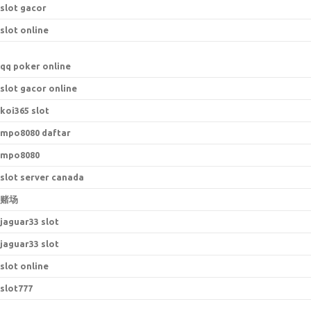
slot gacor
slot online
qq poker online
slot gacor online
koi365 slot
mpo8080 daftar
mpo8080
slot server canada
赌场
jaguar33 slot
jaguar33 slot
slot online
slot777