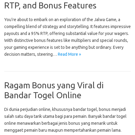
RTP, and Bonus Features
You’re about to embark on an exploration of the Jalwa Game, a
compelling blend of strategy and storytelling. It features impressive
payouts and a 95% RTP, offering substantial value for your wagers.
With distinctive bonus features like multipliers and special rounds,
your gaming experience is set to be anything but ordinary. Every
decision matters, steering…
Read More »
Ragam Bonus yang Viral di
Bandar Togel Online
Di dunia perjudian online, khususnya bandar togel, bonus menjadi
salah satu daya tarik utama bagi para pemain. Banyak bandar togel
online menawarkan berbagai jenis bonus yang menarik untuk
menggaet pemain baru maupun mempertahankan pemain lama.