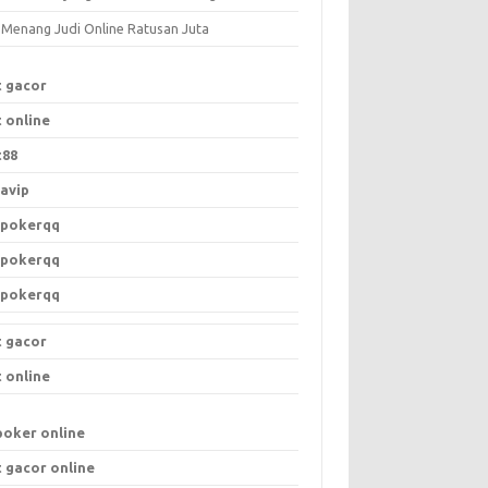
k Menang Judi Online Ratusan Juta
t gacor
t online
t88
avip
bpokerqq
bpokerqq
bpokerqq
t gacor
t online
poker online
t gacor online