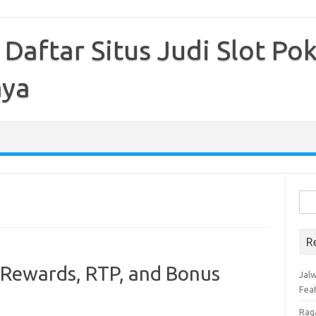
aftar Situs Judi Slot Pok
aya
Sea
for:
R
Rewards, RTP, and Bonus
Jal
Fea
Rag