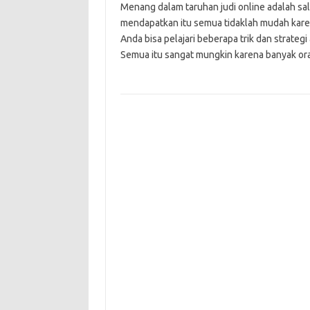
Menang dalam taruhan judi online adalah sal
mendapatkan itu semua tidaklah mudah karen
Anda bisa pelajari beberapa trik dan strate
Semua itu sangat mungkin karena banyak 