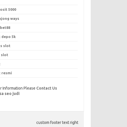
osit 5000
jong ways
bet88
t depo 5k
us slot
 slot
t
t resmi
r Information Please
Contact Us
sa seo judi
custom footer text right