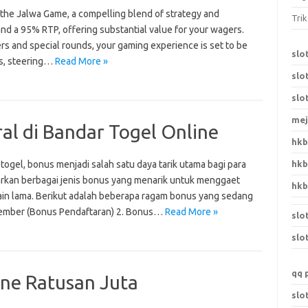
 the Jalwa Game, a compelling blend of strategy and
Tri
 and a 95% RTP, offering substantial value for your wagers.
iers and special rounds, your gaming experience is set to be
slo
rs, steering…
Read More »
slo
slo
mej
al di Bandar Togel Online
hk
togel, bonus menjadi salah satu daya tarik utama bagi para
hk
rkan berbagai jenis bonus yang menarik untuk menggaet
hk
 lama. Berikut adalah beberapa ragam bonus yang sedang
 Member (Bonus Pendaftaran) 2. Bonus…
Read More »
slo
slo
qq 
ine Ratusan Juta
slo