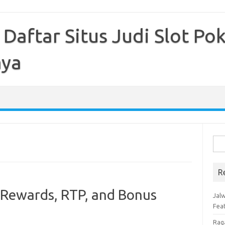
aftar Situs Judi Slot Pok
aya
Sea
for:
R
Rewards, RTP, and Bonus
Jal
Fea
Rag