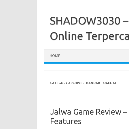
Skip
to
content
SHADOW3030 – D
Online Terperc
HOME
CATEGORY ARCHIVES:
BANDAR TOGEL 44
Jalwa Game Review – 
Features