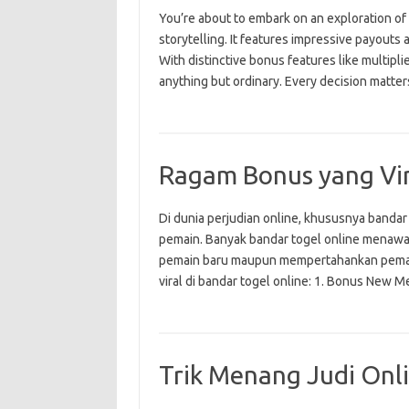
You’re about to embark on an exploration of
storytelling. It features impressive payouts
With distinctive bonus features like multipl
anything but ordinary. Every decision matte
Ragam Bonus yang Vir
Di dunia perjudian online, khususnya bandar 
pemain. Banyak bandar togel online menawa
pemain baru maupun mempertahankan pemain
viral di bandar togel online: 1. Bonus New
Trik Menang Judi Onl