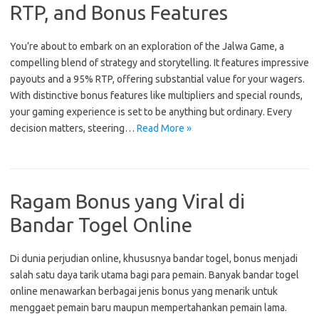
RTP, and Bonus Features
You’re about to embark on an exploration of the Jalwa Game, a
compelling blend of strategy and storytelling. It features impressive
payouts and a 95% RTP, offering substantial value for your wagers.
With distinctive bonus features like multipliers and special rounds,
your gaming experience is set to be anything but ordinary. Every
decision matters, steering…
Read More »
Ragam Bonus yang Viral di
Bandar Togel Online
Di dunia perjudian online, khususnya bandar togel, bonus menjadi
salah satu daya tarik utama bagi para pemain. Banyak bandar togel
online menawarkan berbagai jenis bonus yang menarik untuk
menggaet pemain baru maupun mempertahankan pemain lama.