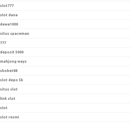
slot777
slot dana
dewa1000
situs spaceman
777
deposit 5000
mahjong ways
sbobet88
slot depo 5k
situs slot
link slot
slot
slot resmi