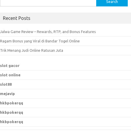
S
e
a
Recent Posts
r
c
Jalwa Game Review – Rewards, RTP, and Bonus Features
h
Ragam Bonus yang Viral di Bandar Togel Online
f
o
Trik Menang Judi Online Ratusan Juta
r
:
slot gacor
slot online
slot88
mejavip
hkbpokerqq
hkbpokerqq
hkbpokerqq