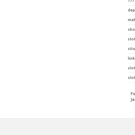
777
dep
mah
sbo
slo
sit
link
slo
slo
Fo
ja