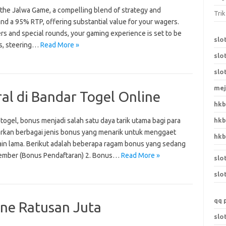
 the Jalwa Game, a compelling blend of strategy and
Tri
 and a 95% RTP, offering substantial value for your wagers.
iers and special rounds, your gaming experience is set to be
slo
rs, steering…
Read More »
slo
slo
mej
al di Bandar Togel Online
hk
togel, bonus menjadi salah satu daya tarik utama bagi para
hk
rkan berbagai jenis bonus yang menarik untuk menggaet
hk
 lama. Berikut adalah beberapa ragam bonus yang sedang
 Member (Bonus Pendaftaran) 2. Bonus…
Read More »
slo
slo
qq 
ine Ratusan Juta
slo