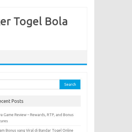
er Togel Bola
rch
ecent Posts
wa Game Review – Rewards, RTP, and Bonus
tures
am Bonus yang Viral di Bandar Togel Online