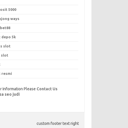
osit 5000
jong ways
bet88
t depo 5k
us slot
 slot
t
t resmi
r Information Please
Contact Us
sa seo judi
custom footer text right