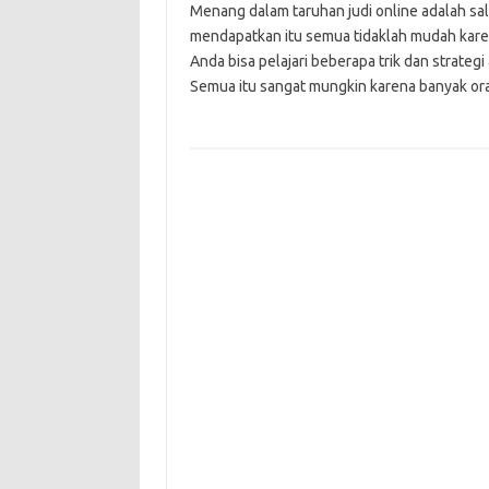
Menang dalam taruhan judi online adalah sal
mendapatkan itu semua tidaklah mudah karen
Anda bisa pelajari beberapa trik dan strate
Semua itu sangat mungkin karena banyak 