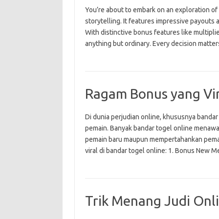
You’re about to embark on an exploration of
storytelling. It features impressive payouts
With distinctive bonus features like multipl
anything but ordinary. Every decision matte
Ragam Bonus yang Vir
Di dunia perjudian online, khususnya bandar 
pemain. Banyak bandar togel online menawa
pemain baru maupun mempertahankan pemain
viral di bandar togel online: 1. Bonus New
Trik Menang Judi Onl