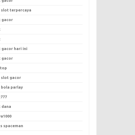
t gacor
k slot terpercaya
t gacor
t
t
t gacor hari ini
t gacor
top
k slot gacor
i bola parlay
t777
t dana
a1000
us spaceman