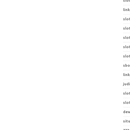
slo
lin
slo
slo
slo
slo
slo
sbo
lin
jud
slo
slo
dew
sit