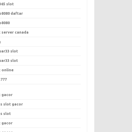
365 slot
8080 daftar
o8080
t server canada
场
uar33 slot
uar33 slot
t online
t777
t gacor
us slot gacor
us slot
t gacor