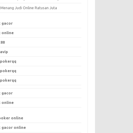
k Menang Judi Online Ratusan Juta
t gacor
t online
t88
avip
bpokerqq
bpokerqq
bpokerqq
t gacor
t online
poker online
t gacor online