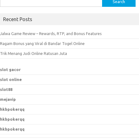
S
e
a
Recent Posts
r
c
Jalwa Game Review – Rewards, RTP, and Bonus Features
h
Ragam Bonus yang Viral di Bandar Togel Online
f
o
Trik Menang Judi Online Ratusan Juta
r
:
slot gacor
slot online
slot88
mejavip
hkbpokerqq
hkbpokerqq
hkbpokerqq