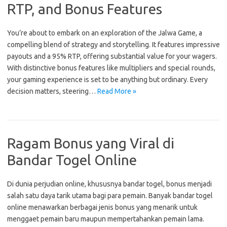
RTP, and Bonus Features
You’re about to embark on an exploration of the Jalwa Game, a
compelling blend of strategy and storytelling. It features impressive
payouts and a 95% RTP, offering substantial value for your wagers.
With distinctive bonus features like multipliers and special rounds,
your gaming experience is set to be anything but ordinary. Every
decision matters, steering…
Read More »
Ragam Bonus yang Viral di
Bandar Togel Online
Di dunia perjudian online, khususnya bandar togel, bonus menjadi
salah satu daya tarik utama bagi para pemain. Banyak bandar togel
online menawarkan berbagai jenis bonus yang menarik untuk
menggaet pemain baru maupun mempertahankan pemain lama.