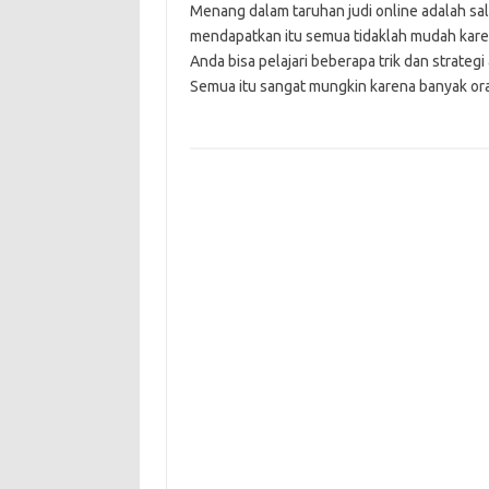
Menang dalam taruhan judi online adalah sal
mendapatkan itu semua tidaklah mudah karen
Anda bisa pelajari beberapa trik dan strate
Semua itu sangat mungkin karena banyak 