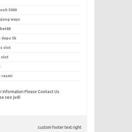
osit 5000
jong ways
bet88
t depo 5k
us slot
 slot
t
t resmi
r Information Please
Contact Us
sa seo judi
custom footer text right