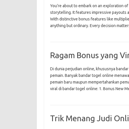
You’re about to embark on an exploration of
storytelling. It features impressive payouts
With distinctive bonus features like multipl
anything but ordinary. Every decision matte
Ragam Bonus yang Vir
Di dunia perjudian online, khususnya bandar 
pemain. Banyak bandar togel online menawa
pemain baru maupun mempertahankan pemain
viral di bandar togel online: 1. Bonus New
Trik Menang Judi Onl