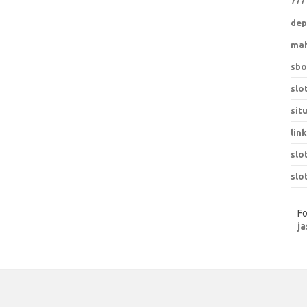
777
dep
mah
sbo
slo
sit
link
slo
slo
Fo
ja