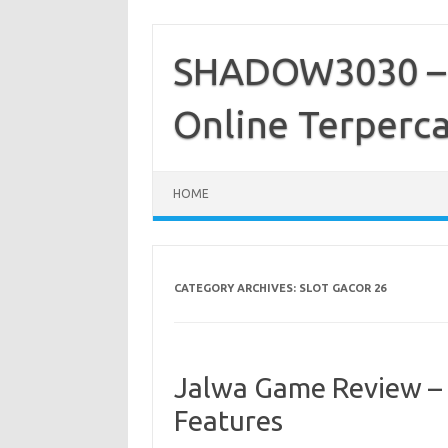
Skip
to
content
SHADOW3030 – D
Online Terperc
HOME
CATEGORY ARCHIVES:
SLOT GACOR 26
Jalwa Game Review – 
Features