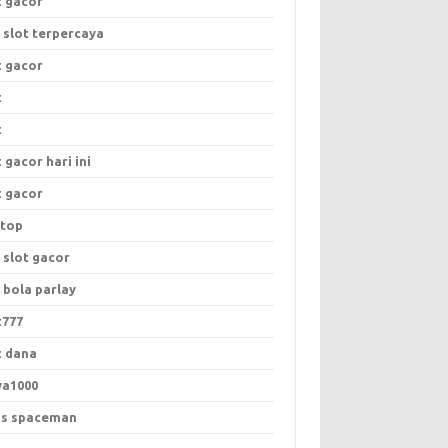
t gacor
k slot terpercaya
t gacor
t
t
t gacor hari ini
t gacor
top
k slot gacor
i bola parlay
t777
t dana
a1000
us spaceman