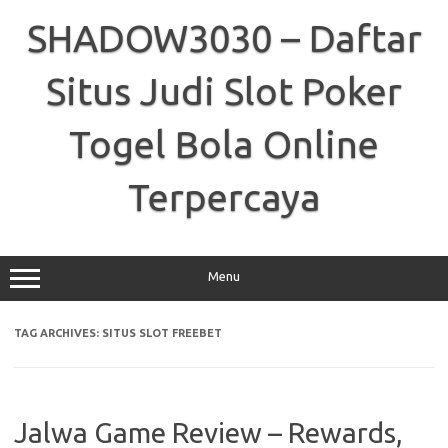
Skip
to
SHADOW3030 – Daftar
content
Situs Judi Slot Poker
Togel Bola Online
Terpercaya
Menu
TAG ARCHIVES:
SITUS SLOT FREEBET
Jalwa Game Review – Rewards,