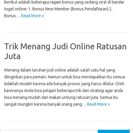
Berikut adalah beberapa ragam bonus yang sedang viral di bandar
togel online: 1. Bonus New Member (Bonus Pendaftaran) 2.
Bonus…
Read More »
Trik Menang Judi Online Ratusan
Juta
Menang dalam taruhan judi online adalah salah satu hal yang
diinginkan para pemain. Namun untuk bisa mendapatkan itu semua
tidaklah mudah karena ada banyak proses yang harus dilalui. Oleh
karenanya Anda bisa pelajari beberapa trik dan strategi agar anda
bisa menang mudah dan makan untung ratusan juta. Semua itu
sangat mungkin karena banyak orang yang…
Read More »