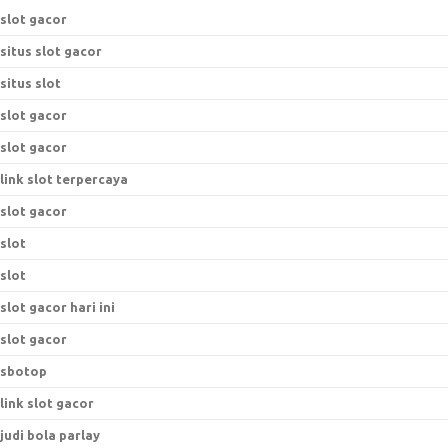
slot gacor
situs slot gacor
situs slot
slot gacor
slot gacor
link slot terpercaya
slot gacor
slot
slot
slot gacor hari ini
slot gacor
sbotop
link slot gacor
judi bola parlay