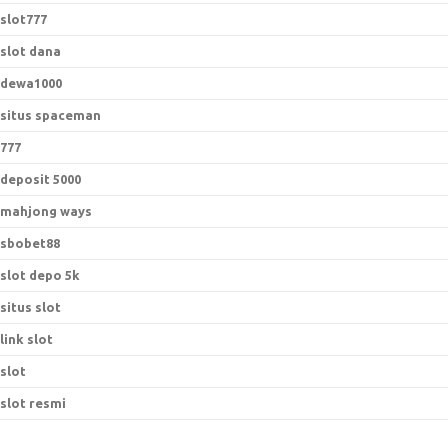
slot777
slot dana
dewa1000
situs spaceman
777
deposit 5000
mahjong ways
sbobet88
slot depo 5k
situs slot
link slot
slot
slot resmi