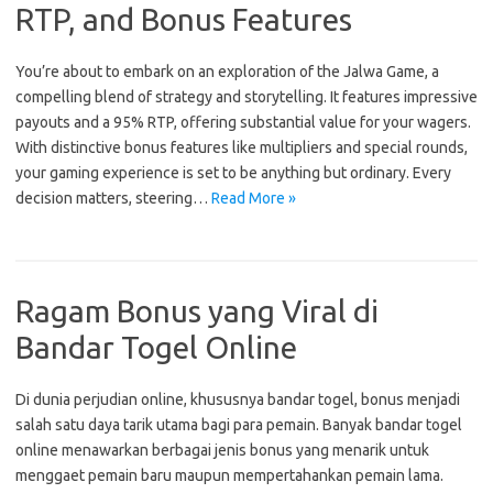
RTP, and Bonus Features
You’re about to embark on an exploration of the Jalwa Game, a
compelling blend of strategy and storytelling. It features impressive
payouts and a 95% RTP, offering substantial value for your wagers.
With distinctive bonus features like multipliers and special rounds,
your gaming experience is set to be anything but ordinary. Every
decision matters, steering…
Read More »
Ragam Bonus yang Viral di
Bandar Togel Online
Di dunia perjudian online, khususnya bandar togel, bonus menjadi
salah satu daya tarik utama bagi para pemain. Banyak bandar togel
online menawarkan berbagai jenis bonus yang menarik untuk
menggaet pemain baru maupun mempertahankan pemain lama.