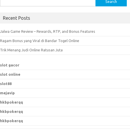
S
e
a
Recent Posts
r
c
Jalwa Game Review – Rewards, RTP, and Bonus Features
h
Ragam Bonus yang Viral di Bandar Togel Online
f
o
Trik Menang Judi Online Ratusan Juta
r
:
slot gacor
slot online
slot88
mejavip
hkbpokerqq
hkbpokerqq
hkbpokerqq