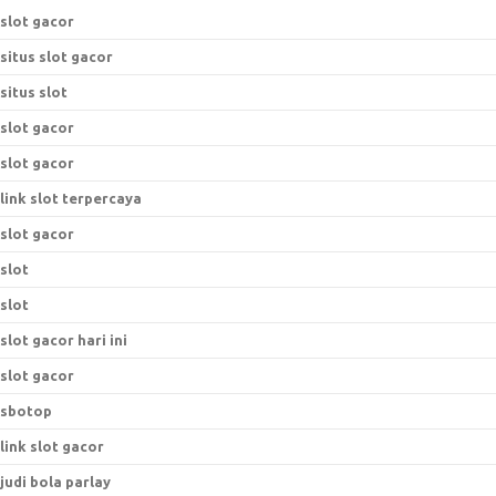
slot gacor
situs slot gacor
situs slot
slot gacor
slot gacor
link slot terpercaya
slot gacor
slot
slot
slot gacor hari ini
slot gacor
sbotop
link slot gacor
judi bola parlay