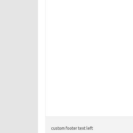
custom footer text left