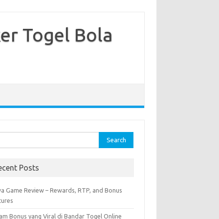
er Togel Bola
rch
ecent Posts
wa Game Review – Rewards, RTP, and Bonus
tures
am Bonus yang Viral di Bandar Togel Online