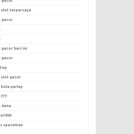
t gacor
k slot terpercaya
t gacor
t
t
t gacor hari ini
t gacor
top
k slot gacor
i bola parlay
t777
t dana
a1000
us spaceman