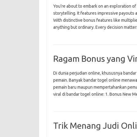
You’re about to embark on an exploration of
storytelling. It features impressive payouts
With distinctive bonus features like multipl
anything but ordinary. Every decision matte
Ragam Bonus yang Vir
Di dunia perjudian online, khususnya bandar 
pemain. Banyak bandar togel online menawa
pemain baru maupun mempertahankan pemain
viral di bandar togel online: 1. Bonus New
Trik Menang Judi Onl