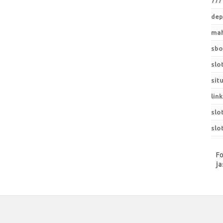
777
dep
mah
sbo
slo
sit
link
slo
slo
Fo
ja