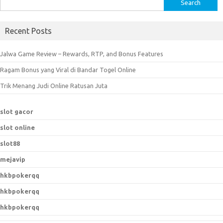
S
e
a
Recent Posts
r
c
Jalwa Game Review – Rewards, RTP, and Bonus Features
h
Ragam Bonus yang Viral di Bandar Togel Online
f
o
Trik Menang Judi Online Ratusan Juta
r
:
slot gacor
slot online
slot88
mejavip
hkbpokerqq
hkbpokerqq
hkbpokerqq