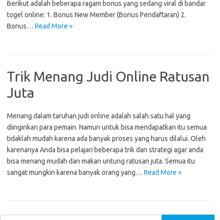
Berikut adalah beberapa ragam bonus yang sedang viral di bandar
togel online: 1. Bonus New Member (Bonus Pendaftaran) 2.
Bonus…
Read More »
Trik Menang Judi Online Ratusan
Juta
Menang dalam taruhan judi online adalah salah satu hal yang
diinginkan para pemain. Namun untuk bisa mendapatkan itu semua
tidaklah mudah karena ada banyak proses yang harus dilalui. Oleh
karenanya Anda bisa pelajari beberapa trik dan strategi agar anda
bisa menang mudah dan makan untung ratusan juta. Semua itu
sangat mungkin karena banyak orang yang…
Read More »