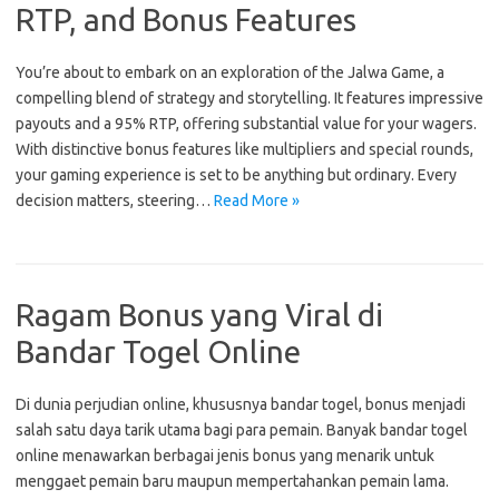
RTP, and Bonus Features
You’re about to embark on an exploration of the Jalwa Game, a
compelling blend of strategy and storytelling. It features impressive
payouts and a 95% RTP, offering substantial value for your wagers.
With distinctive bonus features like multipliers and special rounds,
your gaming experience is set to be anything but ordinary. Every
decision matters, steering…
Read More »
Ragam Bonus yang Viral di
Bandar Togel Online
Di dunia perjudian online, khususnya bandar togel, bonus menjadi
salah satu daya tarik utama bagi para pemain. Banyak bandar togel
online menawarkan berbagai jenis bonus yang menarik untuk
menggaet pemain baru maupun mempertahankan pemain lama.