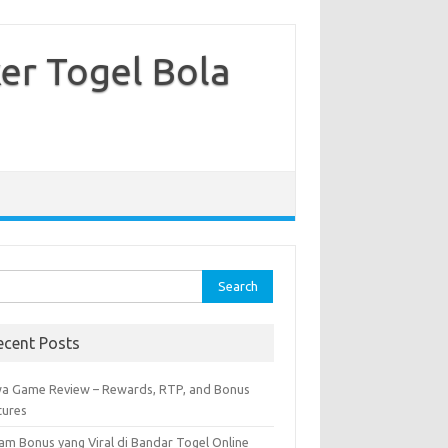
er Togel Bola
rch
ecent Posts
wa Game Review – Rewards, RTP, and Bonus
tures
am Bonus yang Viral di Bandar Togel Online