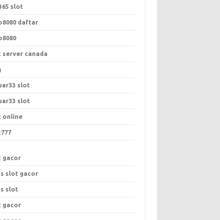
365 slot
8080 daftar
o8080
t server canada
场
uar33 slot
uar33 slot
t online
t777
t gacor
us slot gacor
us slot
t gacor