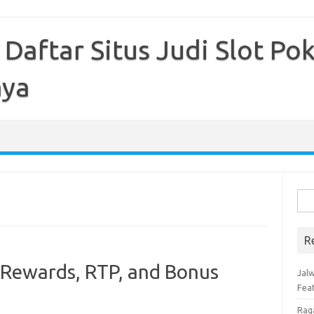
aftar Situs Judi Slot Pok
aya
Sea
for:
R
Rewards, RTP, and Bonus
Jal
Fea
Rag