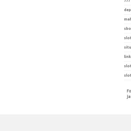
777
dep
mah
sbo
slo
sit
link
slo
slo
Fo
ja