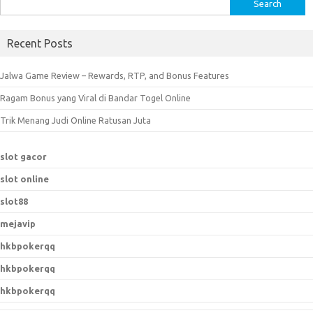
S
e
a
Recent Posts
r
c
Jalwa Game Review – Rewards, RTP, and Bonus Features
h
Ragam Bonus yang Viral di Bandar Togel Online
f
o
Trik Menang Judi Online Ratusan Juta
r
:
slot gacor
slot online
slot88
mejavip
hkbpokerqq
hkbpokerqq
hkbpokerqq