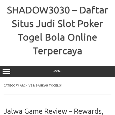
Skip
to
SHADOW3030 – Daftar
content
Situs Judi Slot Poker
Togel Bola Online
Terpercaya
Menu
CATEGORY ARCHIVES:
BANDAR TOGEL 31
Jalwa Game Review – Rewards,