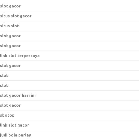
slot gacor
situs slot gacor
situs slot
slot gacor
slot gacor
link slot terpercaya
slot gacor
slot
slot
slot gacor hari ini
slot gacor
sbotop
link slot gacor
judi bola parlay