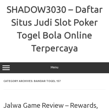
Skip
to
SHADOW3030 – Daftar
content
Situs Judi Slot Poker
Togel Bola Online
Terpercaya
Menu
CATEGORY ARCHIVES:
BANDAR TOGEL 157
Jalwa Game Review – Rewards,