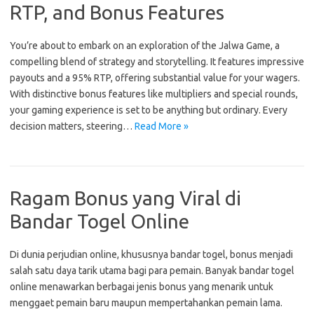
RTP, and Bonus Features
You’re about to embark on an exploration of the Jalwa Game, a
compelling blend of strategy and storytelling. It features impressive
payouts and a 95% RTP, offering substantial value for your wagers.
With distinctive bonus features like multipliers and special rounds,
your gaming experience is set to be anything but ordinary. Every
decision matters, steering…
Read More »
Ragam Bonus yang Viral di
Bandar Togel Online
Di dunia perjudian online, khususnya bandar togel, bonus menjadi
salah satu daya tarik utama bagi para pemain. Banyak bandar togel
online menawarkan berbagai jenis bonus yang menarik untuk
menggaet pemain baru maupun mempertahankan pemain lama.