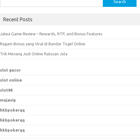
S
e
a
Recent Posts
r
c
Jalwa Game Review – Rewards, RTP, and Bonus Features
h
Ragam Bonus yang Viral di Bandar Togel Online
f
o
Trik Menang Judi Online Ratusan Juta
r
:
slot gacor
slot online
slot88
mejavip
hkbpokerqq
hkbpokerqq
hkbpokerqq