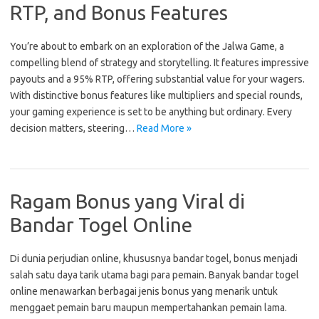
RTP, and Bonus Features
You’re about to embark on an exploration of the Jalwa Game, a
compelling blend of strategy and storytelling. It features impressive
payouts and a 95% RTP, offering substantial value for your wagers.
With distinctive bonus features like multipliers and special rounds,
your gaming experience is set to be anything but ordinary. Every
decision matters, steering…
Read More »
Ragam Bonus yang Viral di
Bandar Togel Online
Di dunia perjudian online, khususnya bandar togel, bonus menjadi
salah satu daya tarik utama bagi para pemain. Banyak bandar togel
online menawarkan berbagai jenis bonus yang menarik untuk
menggaet pemain baru maupun mempertahankan pemain lama.