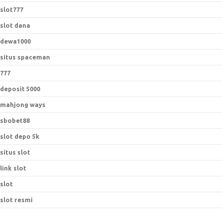
slot777
slot dana
dewa1000
situs spaceman
777
deposit 5000
mahjong ways
sbobet88
slot depo 5k
situs slot
link slot
slot
slot resmi