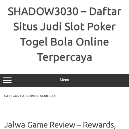
Skip
to
SHADOW3030 – Daftar
content
Situs Judi Slot Poker
Togel Bola Online
Terpercaya
Menu
CATEGORY ARCHIVES:
SC88 SLOT
Jalwa Game Review – Rewards,