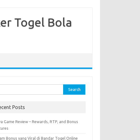
er Togel Bola
rch
ecent Posts
wa Game Review – Rewards, RTP, and Bonus
tures
am Bonus yang Viral di Bandar Togel Online