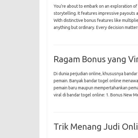
You’re about to embark on an exploration of
storytelling. It features impressive payouts
With distinctive bonus features like multipl
anything but ordinary. Every decision matte
Ragam Bonus yang Vir
Di dunia perjudian online, khususnya bandar 
pemain. Banyak bandar togel online menawa
pemain baru maupun mempertahankan pemain
viral di bandar togel online: 1. Bonus New
Trik Menang Judi Onl