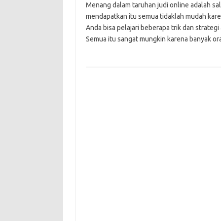
Menang dalam taruhan judi online adalah sal
mendapatkan itu semua tidaklah mudah karen
Anda bisa pelajari beberapa trik dan strate
Semua itu sangat mungkin karena banyak 