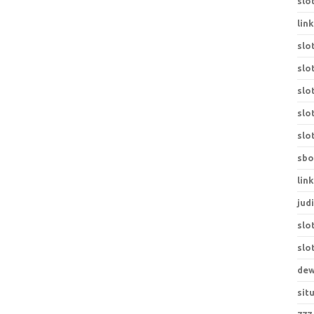
slo
lin
slo
slo
slo
slo
slo
sbo
lin
jud
slo
slo
dew
sit