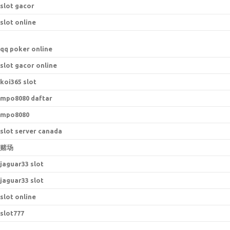
slot gacor
slot online
qq poker online
slot gacor online
koi365 slot
mpo8080 daftar
mpo8080
slot server canada
赌场
jaguar33 slot
jaguar33 slot
slot online
slot777