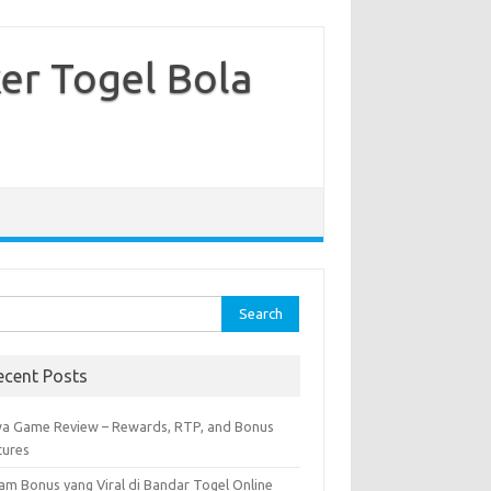
er Togel Bola
rch
ecent Posts
wa Game Review – Rewards, RTP, and Bonus
tures
am Bonus yang Viral di Bandar Togel Online