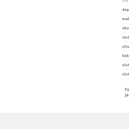
777
dep
mah
sbo
slo
sit
link
slo
slo
Fo
ja