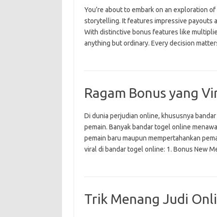
You’re about to embark on an exploration of
storytelling. It features impressive payouts
With distinctive bonus features like multipl
anything but ordinary. Every decision matte
Ragam Bonus yang Vir
Di dunia perjudian online, khususnya bandar 
pemain. Banyak bandar togel online menawa
pemain baru maupun mempertahankan pemain
viral di bandar togel online: 1. Bonus New
Trik Menang Judi Onl