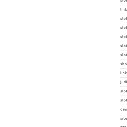
slo
lin
slo
slo
slo
slo
slo
sbo
lin
jud
slo
slo
dew
sit