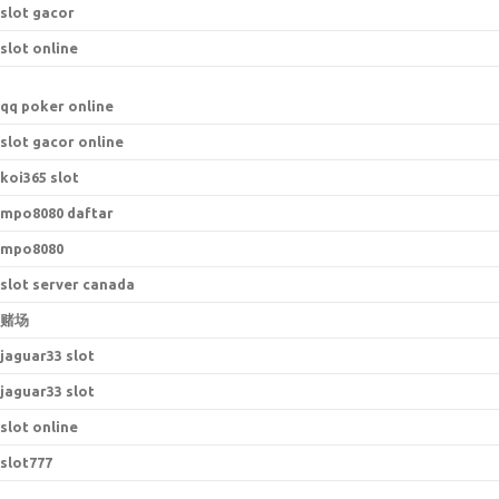
slot gacor
slot online
qq poker online
slot gacor online
koi365 slot
mpo8080 daftar
mpo8080
slot server canada
赌场
jaguar33 slot
jaguar33 slot
slot online
slot777