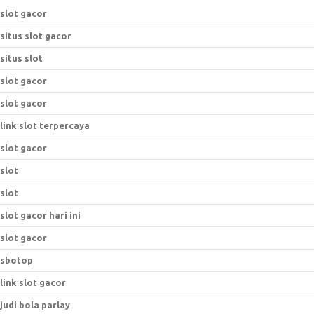
slot gacor
situs slot gacor
situs slot
slot gacor
slot gacor
link slot terpercaya
slot gacor
slot
slot
slot gacor hari ini
slot gacor
sbotop
link slot gacor
judi bola parlay