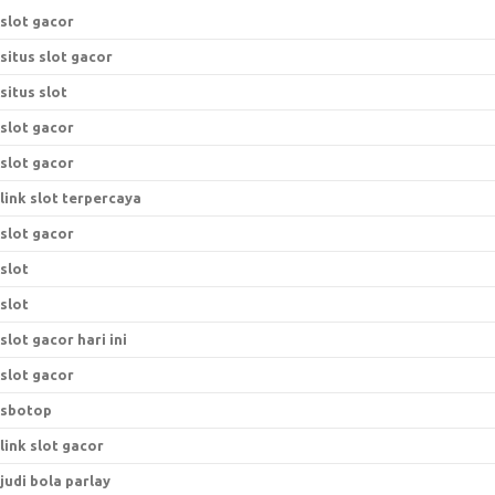
slot gacor
situs slot gacor
situs slot
slot gacor
slot gacor
link slot terpercaya
slot gacor
slot
slot
slot gacor hari ini
slot gacor
sbotop
link slot gacor
judi bola parlay