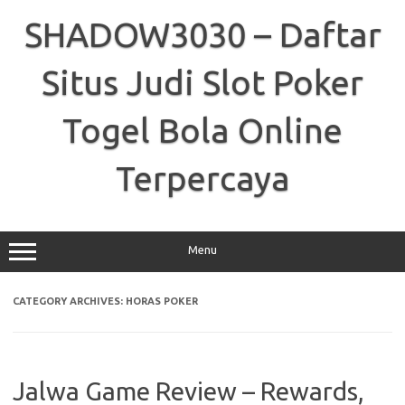
Skip
to
SHADOW3030 – Daftar
content
Situs Judi Slot Poker
Togel Bola Online
Terpercaya
Menu
CATEGORY ARCHIVES:
HORAS POKER
Jalwa Game Review – Rewards,