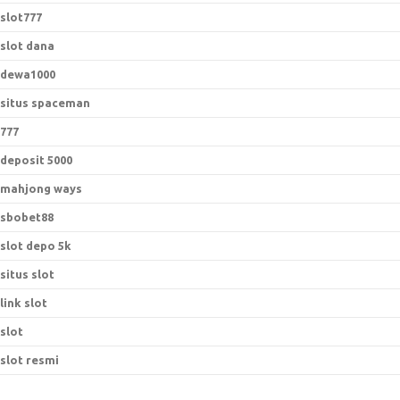
slot777
slot dana
dewa1000
situs spaceman
777
deposit 5000
mahjong ways
sbobet88
slot depo 5k
situs slot
link slot
slot
slot resmi