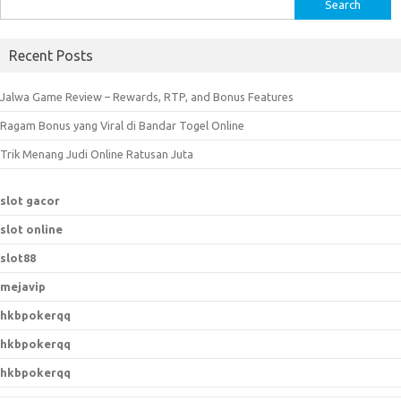
S
e
a
Recent Posts
r
c
Jalwa Game Review – Rewards, RTP, and Bonus Features
h
Ragam Bonus yang Viral di Bandar Togel Online
f
o
Trik Menang Judi Online Ratusan Juta
r
:
slot gacor
slot online
slot88
mejavip
hkbpokerqq
hkbpokerqq
hkbpokerqq