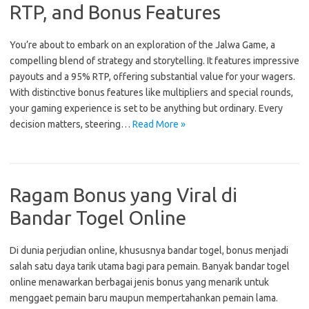
RTP, and Bonus Features
You’re about to embark on an exploration of the Jalwa Game, a
compelling blend of strategy and storytelling. It features impressive
payouts and a 95% RTP, offering substantial value for your wagers.
With distinctive bonus features like multipliers and special rounds,
your gaming experience is set to be anything but ordinary. Every
decision matters, steering…
Read More »
Ragam Bonus yang Viral di
Bandar Togel Online
Di dunia perjudian online, khususnya bandar togel, bonus menjadi
salah satu daya tarik utama bagi para pemain. Banyak bandar togel
online menawarkan berbagai jenis bonus yang menarik untuk
menggaet pemain baru maupun mempertahankan pemain lama.