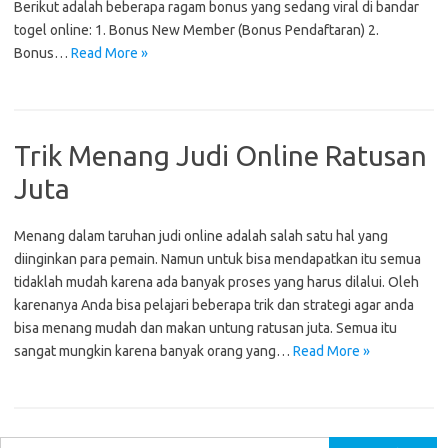
Berikut adalah beberapa ragam bonus yang sedang viral di bandar
togel online: 1. Bonus New Member (Bonus Pendaftaran) 2.
Bonus…
Read More »
Trik Menang Judi Online Ratusan
Juta
Menang dalam taruhan judi online adalah salah satu hal yang
diinginkan para pemain. Namun untuk bisa mendapatkan itu semua
tidaklah mudah karena ada banyak proses yang harus dilalui. Oleh
karenanya Anda bisa pelajari beberapa trik dan strategi agar anda
bisa menang mudah dan makan untung ratusan juta. Semua itu
sangat mungkin karena banyak orang yang…
Read More »