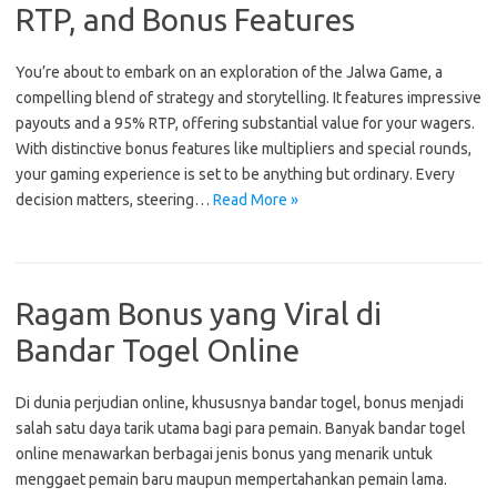
RTP, and Bonus Features
You’re about to embark on an exploration of the Jalwa Game, a
compelling blend of strategy and storytelling. It features impressive
payouts and a 95% RTP, offering substantial value for your wagers.
With distinctive bonus features like multipliers and special rounds,
your gaming experience is set to be anything but ordinary. Every
decision matters, steering…
Read More »
Ragam Bonus yang Viral di
Bandar Togel Online
Di dunia perjudian online, khususnya bandar togel, bonus menjadi
salah satu daya tarik utama bagi para pemain. Banyak bandar togel
online menawarkan berbagai jenis bonus yang menarik untuk
menggaet pemain baru maupun mempertahankan pemain lama.