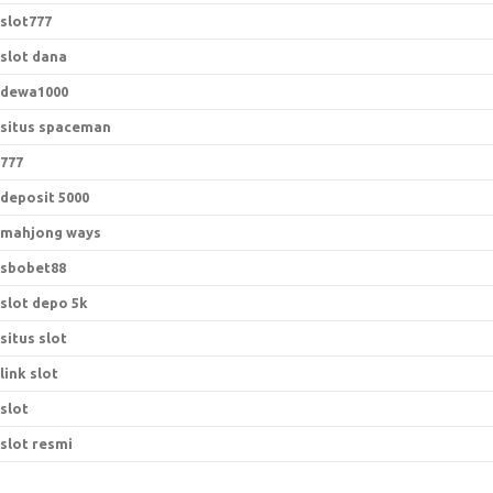
slot777
slot dana
dewa1000
situs spaceman
777
deposit 5000
mahjong ways
sbobet88
slot depo 5k
situs slot
link slot
slot
slot resmi