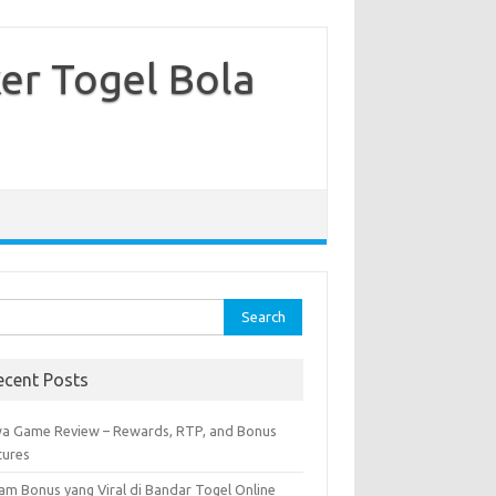
er Togel Bola
rch
ecent Posts
wa Game Review – Rewards, RTP, and Bonus
tures
am Bonus yang Viral di Bandar Togel Online