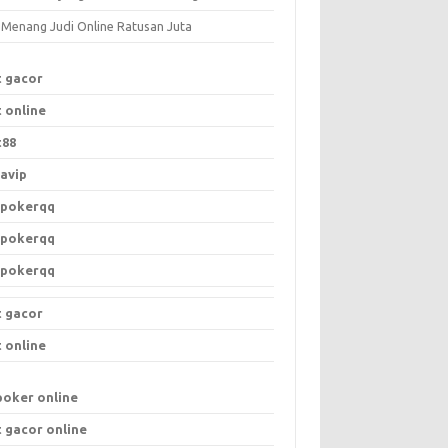
k Menang Judi Online Ratusan Juta
t gacor
t online
t88
avip
bpokerqq
bpokerqq
bpokerqq
t gacor
t online
poker online
t gacor online