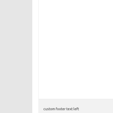
custom footer text left