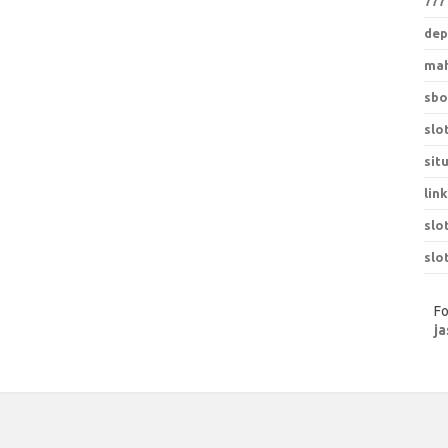
777
dep
mah
sbo
slo
sit
link
slo
slo
Fo
ja