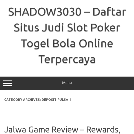
Skip
to
SHADOW3030 – Daftar
content
Situs Judi Slot Poker
Togel Bola Online
Terpercaya
Menu
CATEGORY ARCHIVES:
DEPOSIT PULSA 1
Jalwa Game Review – Rewards,