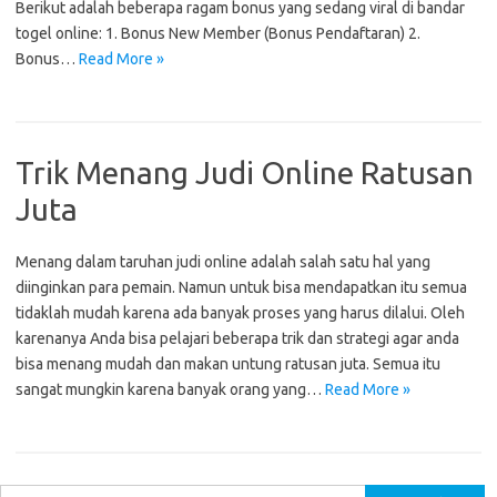
Berikut adalah beberapa ragam bonus yang sedang viral di bandar
togel online: 1. Bonus New Member (Bonus Pendaftaran) 2.
Bonus…
Read More »
Trik Menang Judi Online Ratusan
Juta
Menang dalam taruhan judi online adalah salah satu hal yang
diinginkan para pemain. Namun untuk bisa mendapatkan itu semua
tidaklah mudah karena ada banyak proses yang harus dilalui. Oleh
karenanya Anda bisa pelajari beberapa trik dan strategi agar anda
bisa menang mudah dan makan untung ratusan juta. Semua itu
sangat mungkin karena banyak orang yang…
Read More »