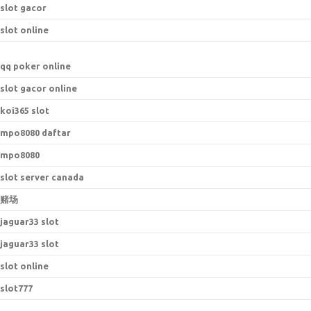
slot gacor
slot online
qq poker online
slot gacor online
koi365 slot
mpo8080 daftar
mpo8080
slot server canada
赌场
jaguar33 slot
jaguar33 slot
slot online
slot777