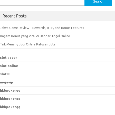
S
e
a
Recent Posts
r
c
Jalwa Game Review – Rewards, RTP, and Bonus Features
h
Ragam Bonus yang Viral di Bandar Togel Online
f
o
Trik Menang Judi Online Ratusan Juta
r
:
slot gacor
slot online
slot88
mejavip
hkbpokerqq
hkbpokerqq
hkbpokerqq