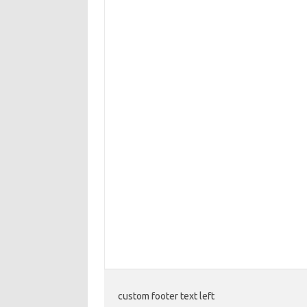
custom footer text left