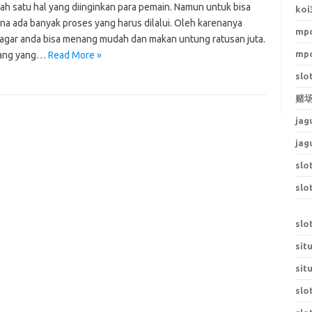
ah satu hal yang diinginkan para pemain. Namun untuk bisa
koi
a ada banyak proses yang harus dilalui. Oleh karenanya
mpo
gi agar anda bisa menang mudah dan makan untung ratusan juta.
mp
orang yang…
Read More »
slo
赌
jag
jag
slo
slo
slo
sit
sit
slo