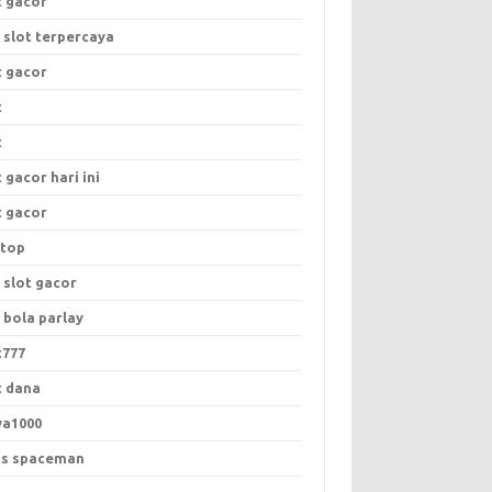
t gacor
k slot terpercaya
t gacor
t
t
t gacor hari ini
t gacor
top
k slot gacor
i bola parlay
t777
t dana
a1000
us spaceman