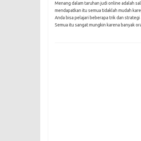
Menang dalam taruhan judi online adalah sal
mendapatkan itu semua tidaklah mudah karen
Anda bisa pelajari beberapa trik dan strate
Semua itu sangat mungkin karena banyak 