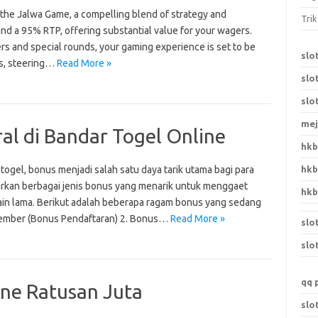
 the Jalwa Game, a compelling blend of strategy and
Tri
 and a 95% RTP, offering substantial value for your wagers.
iers and special rounds, your gaming experience is set to be
slo
rs, steering…
Read More »
slo
slo
mej
al di Bandar Togel Online
hk
togel, bonus menjadi salah satu daya tarik utama bagi para
hk
rkan berbagai jenis bonus yang menarik untuk menggaet
hk
 lama. Berikut adalah beberapa ragam bonus yang sedang
 Member (Bonus Pendaftaran) 2. Bonus…
Read More »
slo
slo
qq 
ine Ratusan Juta
slo