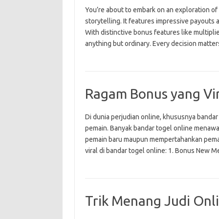
You’re about to embark on an exploration of
storytelling. It features impressive payouts
With distinctive bonus features like multipl
anything but ordinary. Every decision matte
Ragam Bonus yang Vir
Di dunia perjudian online, khususnya bandar 
pemain. Banyak bandar togel online menawa
pemain baru maupun mempertahankan pemain
viral di bandar togel online: 1. Bonus New
Trik Menang Judi Onl