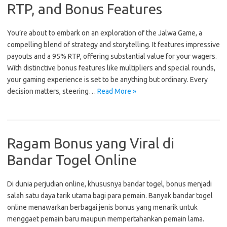
RTP, and Bonus Features
You’re about to embark on an exploration of the Jalwa Game, a
compelling blend of strategy and storytelling. It features impressive
payouts and a 95% RTP, offering substantial value for your wagers.
With distinctive bonus features like multipliers and special rounds,
your gaming experience is set to be anything but ordinary. Every
decision matters, steering…
Read More »
Ragam Bonus yang Viral di
Bandar Togel Online
Di dunia perjudian online, khususnya bandar togel, bonus menjadi
salah satu daya tarik utama bagi para pemain. Banyak bandar togel
online menawarkan berbagai jenis bonus yang menarik untuk
menggaet pemain baru maupun mempertahankan pemain lama.