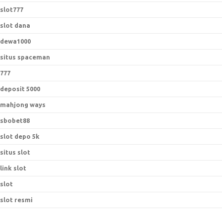
slot777
slot dana
dewa1000
situs spaceman
777
deposit 5000
mahjong ways
sbobet88
slot depo 5k
situs slot
link slot
slot
slot resmi