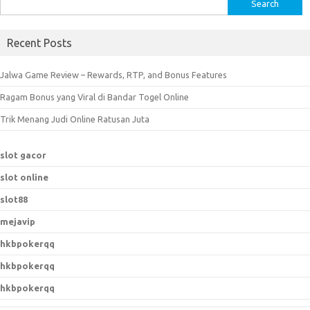
S
e
a
Recent Posts
r
c
Jalwa Game Review – Rewards, RTP, and Bonus Features
h
Ragam Bonus yang Viral di Bandar Togel Online
f
o
Trik Menang Judi Online Ratusan Juta
r
:
slot gacor
slot online
slot88
mejavip
hkbpokerqq
hkbpokerqq
hkbpokerqq