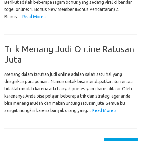
Berikut adalah beberapa ragam bonus yang sedang viral di bandar
togel online: 1. Bonus New Member (Bonus Pendaftaran) 2.
Bonus…
Read More »
Trik Menang Judi Online Ratusan
Juta
Menang dalam taruhan judi online adalah salah satu hal yang
diinginkan para pemain. Namun untuk bisa mendapatkan itu semua
tidaklah mudah karena ada banyak proses yang harus dilalui. Oleh
karenanya Anda bisa pelajari beberapa trik dan strategi agar anda
bisa menang mudah dan makan untung ratusan juta. Semua itu
sangat mungkin karena banyak orang yang…
Read More »