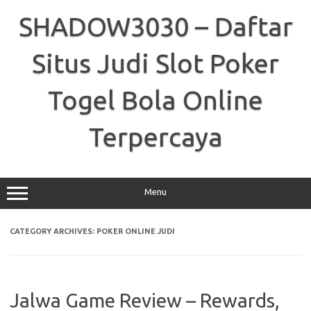
Skip
to
SHADOW3030 – Daftar
content
Situs Judi Slot Poker
Togel Bola Online
Terpercaya
Menu
CATEGORY ARCHIVES:
POKER ONLINE JUDI
Jalwa Game Review – Rewards,