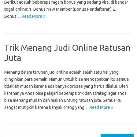
Berikut adalah beberapa ragam bonus yang sedang viral di bandar
togel online: 1. Bonus New Member (Bonus Pendaftaran) 2.
Bonus…
Read More »
Trik Menang Judi Online Ratusan
Juta
Menang dalam taruhan judi online adalah salah satu hal yang
diinginkan para pemain. Namun untuk bisa mendapatkan itu semua
tidaklah mudah karena ada banyak proses yang harus dilalui. Oleh
karenanya Anda bisa pelajari beberapa trik dan strategi agar anda
bisa menang mudah dan makan untung ratusan juta. Semua itu
sangat mungkin karena banyak orang yang…
Read More »