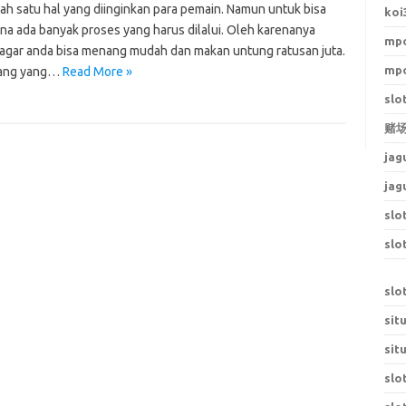
ah satu hal yang diinginkan para pemain. Namun untuk bisa
koi
a ada banyak proses yang harus dilalui. Oleh karenanya
mpo
gi agar anda bisa menang mudah dan makan untung ratusan juta.
mp
orang yang…
Read More »
slo
赌
jag
jag
slo
slo
slo
sit
sit
slo