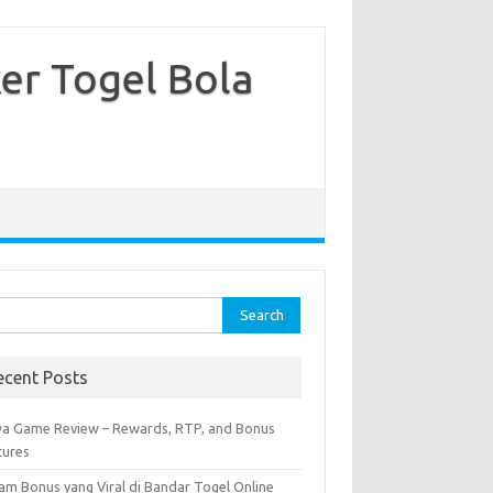
er Togel Bola
rch
ecent Posts
wa Game Review – Rewards, RTP, and Bonus
tures
am Bonus yang Viral di Bandar Togel Online