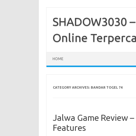
Skip
to
content
SHADOW3030 – D
Online Terperc
HOME
CATEGORY ARCHIVES:
BANDAR TOGEL 74
Jalwa Game Review – 
Features