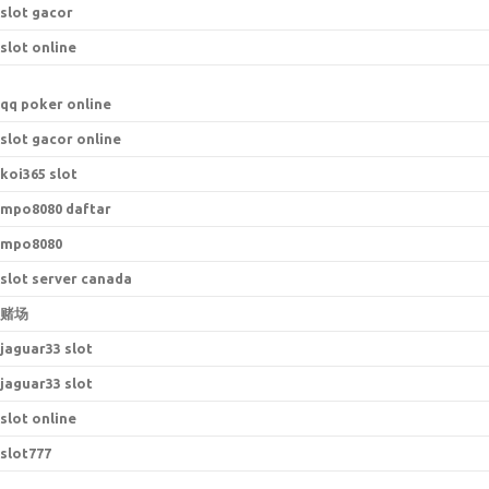
slot gacor
slot online
qq poker online
slot gacor online
koi365 slot
mpo8080 daftar
mpo8080
slot server canada
赌场
jaguar33 slot
jaguar33 slot
slot online
slot777