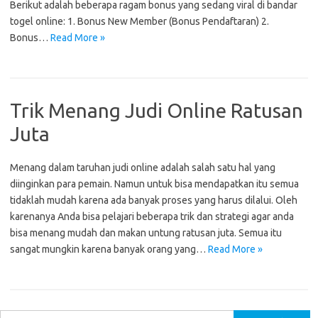
Berikut adalah beberapa ragam bonus yang sedang viral di bandar
togel online: 1. Bonus New Member (Bonus Pendaftaran) 2.
Bonus…
Read More »
Trik Menang Judi Online Ratusan
Juta
Menang dalam taruhan judi online adalah salah satu hal yang
diinginkan para pemain. Namun untuk bisa mendapatkan itu semua
tidaklah mudah karena ada banyak proses yang harus dilalui. Oleh
karenanya Anda bisa pelajari beberapa trik dan strategi agar anda
bisa menang mudah dan makan untung ratusan juta. Semua itu
sangat mungkin karena banyak orang yang…
Read More »