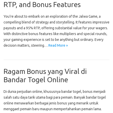
RTP, and Bonus Features
You’re about to embark on an exploration of the Jalwa Game, a
compelling blend of strategy and storytelling. It features impressive
payouts and a 95% RTP, offering substantial value for your wagers.
With distinctive bonus features like multipliers and special rounds,
your gaming experience is set to be anything but ordinary. Every
decision matters, steering…
Read More »
Ragam Bonus yang Viral di
Bandar Togel Online
Di dunia perjudian online, khususnya bandar togel, bonus menjadi
salah satu daya tarik utama bagi para pemain. Banyak bandar togel
online menawarkan berbagai jenis bonus yang menarik untuk
menggaet pemain baru maupun mempertahankan pemain lama.