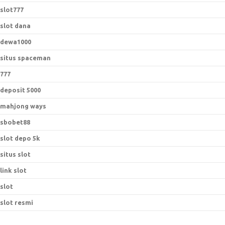
slot777
slot dana
dewa1000
situs spaceman
777
deposit 5000
mahjong ways
sbobet88
slot depo 5k
situs slot
link slot
slot
slot resmi