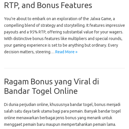
RTP, and Bonus Features
You’re about to embark on an exploration of the Jalwa Game, a
compelling blend of strategy and storytelling. It features impressive
payouts and a 95% RTP, offering substantial value for your wagers.
With distinctive bonus features like multipliers and special rounds,
your gaming experience is set to be anything but ordinary. Every
decision matters, steering…
Read More »
Ragam Bonus yang Viral di
Bandar Togel Online
Di dunia perjudian online, khususnya bandar togel, bonus menjadi
salah satu daya tarik utama bagi para pemain. Banyak bandar togel
online menawarkan berbagai jenis bonus yang menarik untuk
menggaet pemain baru maupun mempertahankan pemain lama.