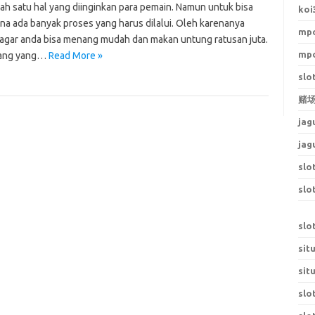
ah satu hal yang diinginkan para pemain. Namun untuk bisa
koi
a ada banyak proses yang harus dilalui. Oleh karenanya
mpo
gi agar anda bisa menang mudah dan makan untung ratusan juta.
mp
orang yang…
Read More »
slo
赌
jag
jag
slo
slo
slo
sit
sit
slo