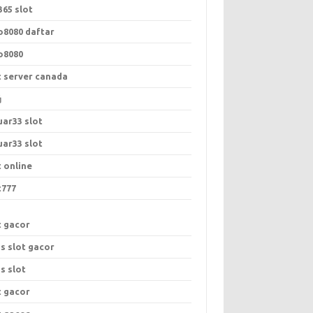
365 slot
8080 daftar
o8080
t server canada
场
uar33 slot
uar33 slot
t online
t777
t gacor
us slot gacor
us slot
t gacor