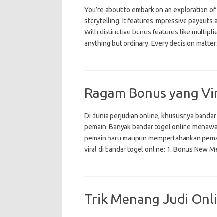
You’re about to embark on an exploration of
storytelling. It features impressive payouts
With distinctive bonus features like multipl
anything but ordinary. Every decision matte
Ragam Bonus yang Vir
Di dunia perjudian online, khususnya bandar 
pemain. Banyak bandar togel online menawa
pemain baru maupun mempertahankan pemain
viral di bandar togel online: 1. Bonus New
Trik Menang Judi Onl