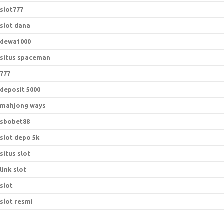
slot777
slot dana
dewa1000
situs spaceman
777
deposit 5000
mahjong ways
sbobet88
slot depo 5k
situs slot
link slot
slot
slot resmi