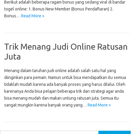
Berikut adalah beberapa ragam bonus yang sedang viral di bandar
togel online: 1. Bonus New Member (Bonus Pendaftaran) 2.
Bonus…
Read More »
Trik Menang Judi Online Ratusan
Juta
Menang dalam taruhan judi online adalah salah satu hal yang
diinginkan para pemain. Namun untuk bisa mendapatkan itu semua
tidaklah mudah karena ada banyak proses yang harus dilalui. Oleh
karenanya Anda bisa pelajari beberapa trik dan strategi agar anda
bisa menang mudah dan makan untung ratusan juta. Semua itu
sangat mungkin karena banyak orang yang…
Read More »