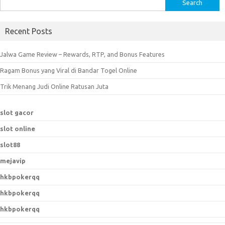
S
e
a
Recent Posts
r
c
Jalwa Game Review – Rewards, RTP, and Bonus Features
h
Ragam Bonus yang Viral di Bandar Togel Online
f
o
Trik Menang Judi Online Ratusan Juta
r
:
slot gacor
slot online
slot88
mejavip
hkbpokerqq
hkbpokerqq
hkbpokerqq