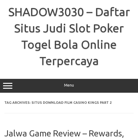
Skip
to
SHADOW3030 – Daftar
content
Situs Judi Slot Poker
Togel Bola Online
Terpercaya
Menu
TAG ARCHIVES:
SITUS DOWNLOAD FILM CASINO KINGS PART 2
Jalwa Game Review – Rewards,