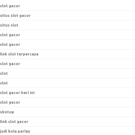
slot gacor
situs slot gacor
situs slot
slot gacor
slot gacor
link slot terpercaya
slot gacor
slot
slot
slot gacor hari ini
slot gacor
sbotop
link slot gacor
judi bola parlay