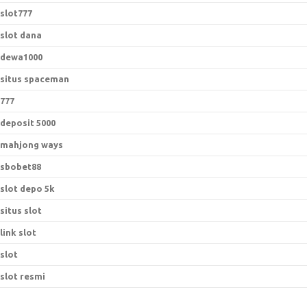
slot777
slot dana
dewa1000
situs spaceman
777
deposit 5000
mahjong ways
sbobet88
slot depo 5k
situs slot
link slot
slot
slot resmi