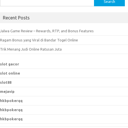
S
e
a
Recent Posts
r
c
Jalwa Game Review – Rewards, RTP, and Bonus Features
h
Ragam Bonus yang Viral di Bandar Togel Online
f
o
Trik Menang Judi Online Ratusan Juta
r
:
slot gacor
slot online
slot88
mejavip
hkbpokerqq
hkbpokerqq
hkbpokerqq