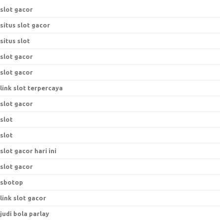
slot gacor
situs slot gacor
situs slot
slot gacor
slot gacor
link slot terpercaya
slot gacor
slot
slot
slot gacor hari ini
slot gacor
sbotop
link slot gacor
judi bola parlay